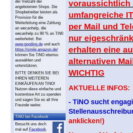
voraussichtlich
der Vielzahl der
angebotenen Shops. Die
Shopbetreiber leisten als
umfangreiche IT
Provision für die
Weiterleitung eine Zahlung
per Mail und Tel
an wecanhelp, die
wecanhelp zu 90 % an TiN0
nur eigeschränk
weiterleitet. Bei
www.gooding.de
und auch
erhalten eine a
https://smile.amazon.de/
können Sie TiNO ebenso
alternativen Ma
auswählen und
unterstützen.
WICHTIG
BITTE DENKEN SIE BEI
IHREN WEITEREN
EINKÄUFEN AN TINO!
AKTUELLE INFOS:
Nutzen diese einfache und
kostenlose Art zu spenden
und sagen Sie es all Ihre
- TiNO sucht engagie
Freunde weiter.
Stellenausschreibun
TiNO bei Facebook
anklicken!)
Besucht uns doch
mal auf
Facebook
.