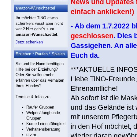
News und Updates fi
amazon-Wunschzettel
einfach anklicken!)
Ihr möchtet TiNO etwas
schenken, wisst aber nicht
- Ab dem 1.7.2022 b
was? Hier geht´s zum
geschlossen
. Dies 
amazon-Wunschzettel
:
Jetzt schenken
Gassigehen. An alle
Euch da.
Erziehen * Raufen * Spielen
Sie und Ihr Hund benötigen
***AKTUELLE INFOS 
Hilfe bei der Erziehung?
Oder Sie wollen mehr
Liebe TiNO-Freunde, 
erfahren über das Verhalten
Ihres Hundes?
Ehrenamtliche!
Ab sofort ist die Ma
Termine & Infos zu:
und das Gelände ist
Raufer Gruppen
Welpen/Junghunde
mit unserem Pflegerte
Gruppen
Kurse Leinenführigkeit
in den Hof möchtet,
Verhaltensberatung
wieder daran gewöhne
u.v.m.