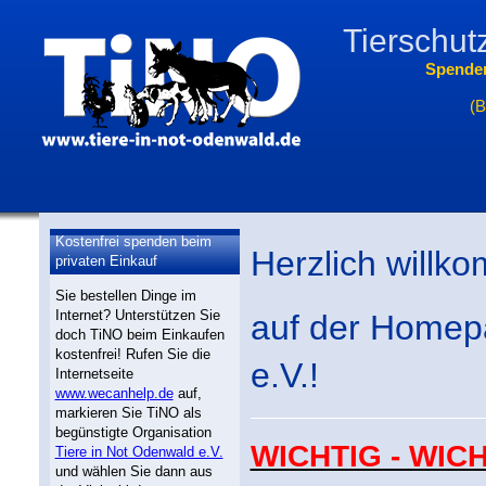
Tierschut
Spende
(B
Kostenfrei spenden beim
Herzlich willk
privaten Einkauf
Sie bestellen Dinge im
Internet? Unterstützen Sie
auf der Homep
doch TiNO beim Einkaufen
kostenfrei! Rufen Sie die
e.V.!
Internetseite
www.wecanhelp.de
auf,
markieren Sie TiNO als
begünstigte Organisation
WICHTIG - WICHT
Tiere in Not Odenwald e.V.
und wählen Sie dann aus